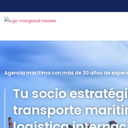
Inicio
Agencia marítima con más de 30 años de experi
Tu socio estratég
transporte marít
logística internac