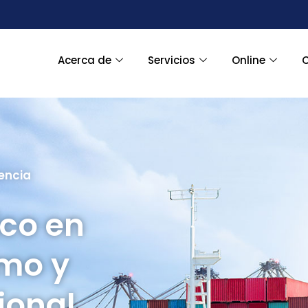
Acerca de
Servicios
Online
encia
ico en
imo y
ional.